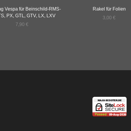
zug Vespa für Beinschild-RMS-
Rakel für Folien
TS, PX, GTL, GTV, LX, LXV
3,00
€
7,90
€