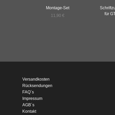
Montage-Set
Schrift
für G
11,90
€
Versandkosten
Rücksendungen
FAQ´s
Impressum
AGB´s
Kontakt