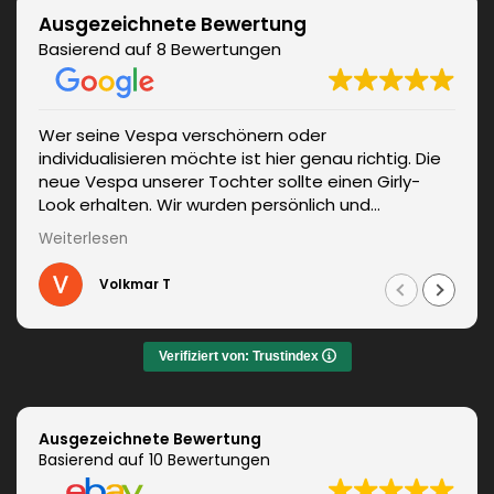
Ausgezeichnete Bewertung
Basierend auf 8 Bewertungen
Wer seine Vespa verschönern oder
individualisieren möchte ist hier genau richtig. Die
neue Vespa unserer Tochter sollte einen Girly-
Look erhalten. Wir wurden persönlich und
kompetent beraten. Die Lieferung erfolgte
Weiterlesen
unverzüglich. Weitere Änderungen waren auch kein
Problem und wurden sofort umgesetzt.
Volkmar T
Informationen zum fachgerechten Anbringen sind
auch dabei. Zudem auch ein sehr netter Kontakt.
Das Ergebnis war jeden Euro wert. Vielen Dank!
Verifiziert von: Trustindex
Ausgezeichnete Bewertung
Basierend auf 10 Bewertungen