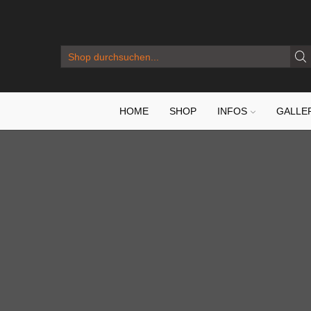
SEARCH
INPUT
HOME
SHOP
INFOS
GALLE
MAJU-DESIGN DATENSCHUTZ
Datenschutzerklärung
Einleitung und Überblick