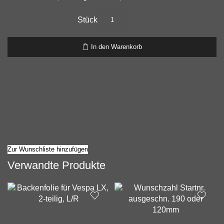
Schriftzug
Seitenbacke,
Seitenhaube-
In den Warenkorb
RMS-
für
GTS,
GTL,
LX...
(auch
für
nicht
aufgelistete
Modelle
Zur Wunschliste hinzufügen
verwendbar)
Verwandte Produkte
Menge