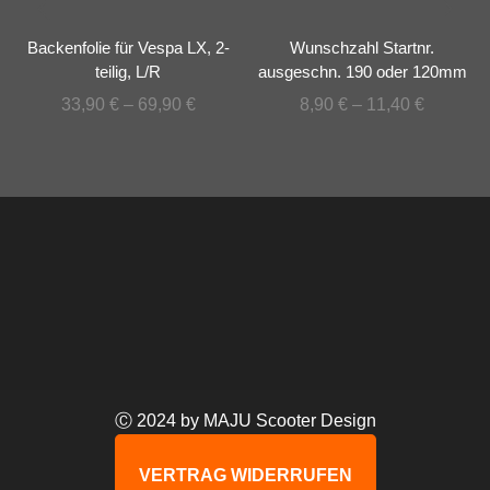
Backenfolie für Vespa LX, 2-
Wunschzahl Startnr.
teilig, L/R
ausgeschn. 190 oder 120mm
33,90
€
–
69,90
€
8,90
€
–
11,40
€
Ⓒ 2024 by MAJU Scooter Design
VERTRAG WIDERRUFEN