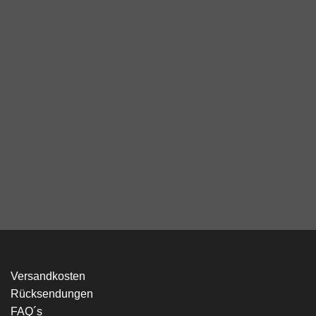
Ich bin kein Roboter! Wie viele Buchstaben hat das Wort
MAJU ? (Trage die Zahl in das Feld ein)
Versandkosten
Rücksendungen
FAQ´s