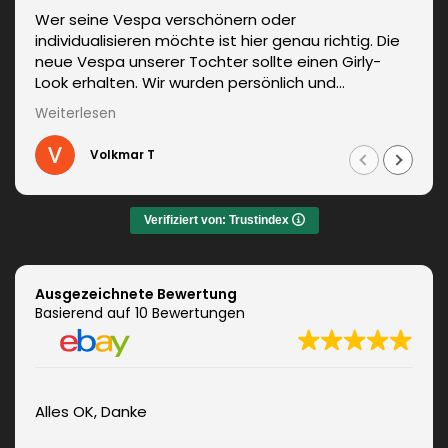
Wer seine Vespa verschönern oder
individualisieren möchte ist hier genau richtig. Die
neue Vespa unserer Tochter sollte einen Girly-
Look erhalten. Wir wurden persönlich und
kompetent beraten. Die Lieferung erfolgte
Weiterlesen
unverzüglich. Weitere Änderungen waren auch kein
Problem und wurden sofort umgesetzt.
Volkmar T
Informationen zum fachgerechten Anbringen sind
auch dabei. Zudem auch ein sehr netter Kontakt.
Das Ergebnis war jeden Euro wert. Vielen Dank!
Verifiziert von: Trustindex
Ausgezeichnete Bewertung
Basierend auf 10 Bewertungen
Alles OK, Danke