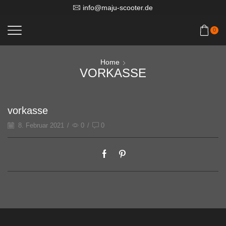
info@maju-scooter.de
0
Home
VORKASSE
vorkasse
8. Februar 2021
/
0
/
0