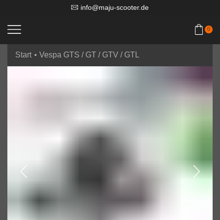
info@maju-scooter.de
0
•
Start
Vespa GTS / GT / GTV / GTL