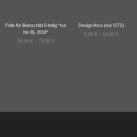
Folie für Beinschild 5-teilig *nur
Design Arco (nur GTS)
bis Bj. 2018*
9,90
€
–
19,80
€
48,90
€
–
79,90
€