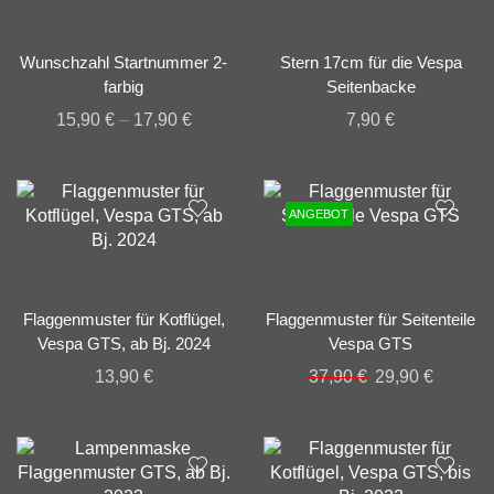
Wunschzahl Startnummer 2-
Stern 17cm für die Vespa
farbig
Seitenbacke
15,90
€
–
17,90
€
7,90
€
ANGEBOT
Flaggenmuster für Kotflügel,
Flaggenmuster für Seitenteile
Vespa GTS, ab Bj. 2024
Vespa GTS
Ursprünglicher
Aktuelle
13,90
€
37,90
€
29,90
€
Preis
Preis
war:
ist:
37,90 €
29,90 €