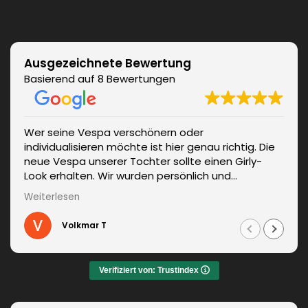
Ausgezeichnete Bewertung
Basierend auf 8 Bewertungen
Wer seine Vespa verschönern oder
individualisieren möchte ist hier genau richtig. Die
neue Vespa unserer Tochter sollte einen Girly-
Look erhalten. Wir wurden persönlich und
kompetent beraten. Die Lieferung erfolgte
Weiterlesen
unverzüglich. Weitere Änderungen waren auch kein
Problem und wurden sofort umgesetzt.
Volkmar T
Informationen zum fachgerechten Anbringen sind
auch dabei. Zudem auch ein sehr netter Kontakt.
Das Ergebnis war jeden Euro wert. Vielen Dank!
Verifiziert von: Trustindex