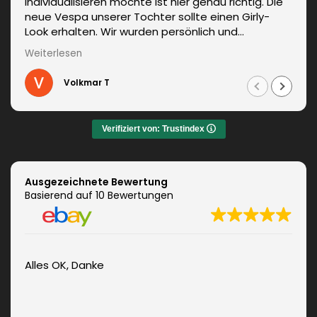
individualisieren möchte ist hier genau richtig. Die
neue Vespa unserer Tochter sollte einen Girly-
Look erhalten. Wir wurden persönlich und
kompetent beraten. Die Lieferung erfolgte
Weiterlesen
unverzüglich. Weitere Änderungen waren auch kein
Problem und wurden sofort umgesetzt.
Volkmar T
Informationen zum fachgerechten Anbringen sind
auch dabei. Zudem auch ein sehr netter Kontakt.
Das Ergebnis war jeden Euro wert. Vielen Dank!
Verifiziert von: Trustindex
Ausgezeichnete Bewertung
Basierend auf 10 Bewertungen
Alles OK, Danke