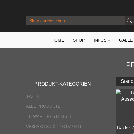
SEARCH
INPUT
HOME
SHOP
INFOS
GALLE
P
PRODUKT-KATEGORIEN
T-SHIRT
ALLE PRODUKTE
B-WARE-RESTEKISTE
VESPA GTS / GT / GTV / GTL
Backe 2-