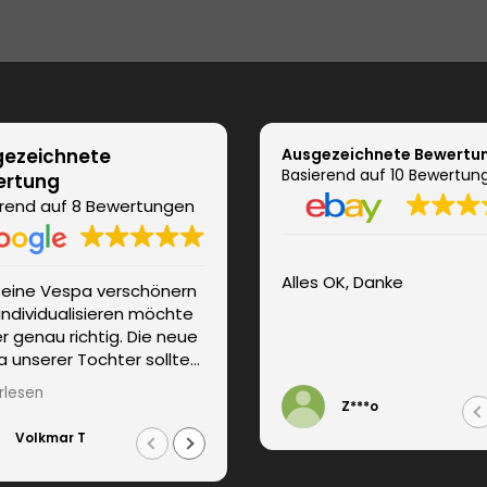
ezeichnete
Ausgezeichnete Bewertu
Basierend auf 10 Bewertun
ertung
rend auf 8 Bewertungen
Alles OK, Danke
seine Vespa verschönern
Super Service, hochwertige
individualisieren möchte
Folie, prompte Lieferung
ier genau richtig. Die neue
 unserer Tochter sollte
 Girly-Look erhalten. Wir
rlesen
n persönlich und
Z***o
tent beraten. Die
Volkmar T
Roland O
rung erfolgte
züglich. Weitere