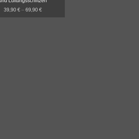
und Lüftungsschlitzen
39,90
€
–
69,90
€