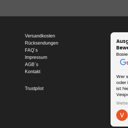
Versandkosten
Ausg
Rücksendungen
Bew
FAQ´s
Basie
Impressum
AGB´s
Kontakt
Wer 
oder 
ist h
Trustpilot
Vespa
einen
Weite
wurde
kompe
Liefe
unver