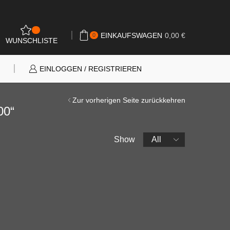
0
EINKAUFSWAGEN
0,00
€
0
WUNSCHLISTE
N
EINLOGGEN / REGISTRIEREN
Zur vorherigen Seite zurückkehren
0“
Products
Show
per
page