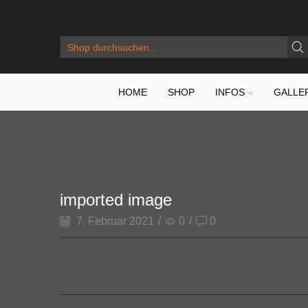
SEARCH
INPUT
HOME
SHOP
INFOS
GALLE
imported image
7. Februar 2021
/
0
/
0