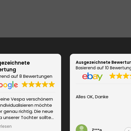
ezeichnete
Ausgezeichnete Bewertu
Basierend auf 10 Bewertun
ertung
rend auf 8 Bewertungen
Alles OK, Danke
seine Vespa verschönern
Super Service, hochwertige
individualisieren möchte
Folie, prompte Lieferung
ier genau richtig. Die neue
 unserer Tochter sollte
 Girly-Look erhalten. Wir
rlesen
n persönlich und
Z***o