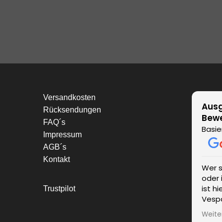
Versandkosten
Ausg
Rücksendungen
Bew
FAQ´s
Basie
Impressum
AGB´s
Kontakt
Wer 
oder 
ist h
Trustpilot
Vespa
einen
Weite
wurde