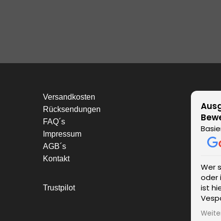
Versandkosten
Ausg
Rücksendungen
Bew
FAQ´s
Basie
Impressum
AGB´s
Kontakt
Wer 
oder 
ist h
Trustpilot
Vespa
einen
Weite
wurde