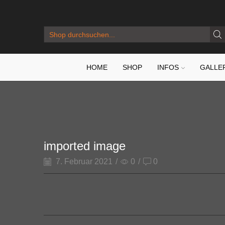
SEARCH
INPUT
HOME
SHOP
INFOS
GALLE
imported image
7. Februar 2021
/
0
/
0