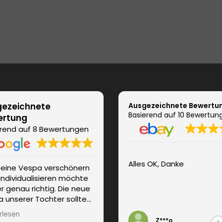
ezeichnete
Ausgezeichnete Bewertu
Basierend auf 10 Bewertun
ertung
rend auf 8 Bewertungen
Alles OK, Danke
seine Vespa verschönern
Super Service, hochwertige
individualisieren möchte
Folie, prompte Lieferung
ier genau richtig. Die neue
 unserer Tochter sollte
 Girly-Look erhalten. Wir
rlesen
n persönlich und
Z***o