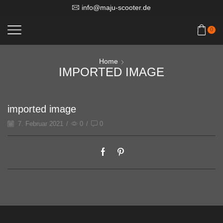
info@maju-scooter.de
0
Home
IMPORTED IMAGE
imported image
7. Februar 2021
/
0
/
0