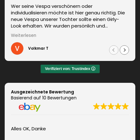
Wer seine Vespa verschönern oder
individualisieren möchte ist hier genau richtig. Die
neue Vespa unserer Tochter sollte einen Girly-
Look erhalten. Wir wurden persönlich und
kompetent beraten. Die Lieferung erfolgte
Weiterlesen
unverzüglich. Weitere Änderungen waren auch kein
Problem und wurden sofort umgesetzt.
Volkmar T
Informationen zum fachgerechten Anbringen sind
auch dabei. Zudem auch ein sehr netter Kontakt.
Das Ergebnis war jeden Euro wert. Vielen Dank!
Verifiziert von: Trustindex
Ausgezeichnete Bewertung
Basierend auf 10 Bewertungen
Alles OK, Danke