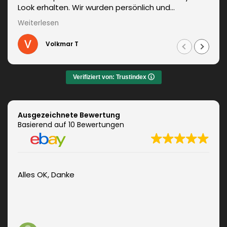
Look erhalten. Wir wurden persönlich und
kompetent beraten. Die Lieferung erfolgte
Weiterlesen
unverzüglich. Weitere Änderungen waren auch kein
Problem und wurden sofort umgesetzt.
Volkmar T
Informationen zum fachgerechten Anbringen sind
auch dabei. Zudem auch ein sehr netter Kontakt.
Das Ergebnis war jeden Euro wert. Vielen Dank!
Verifiziert von: Trustindex
Ausgezeichnete Bewertung
Basierend auf 10 Bewertungen
Alles OK, Danke