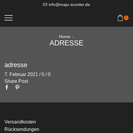
info@maju-scooter.de
0
Home
ADRESSE
adresse
7. Februar 2021
/
0
/
0
Share Post
Versandkosten
Rücksendungen