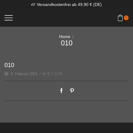
Versandkostenfrei ab 49,90 € (DE)
0
Home
010
010
8. Februar 2021
/
0
/
0