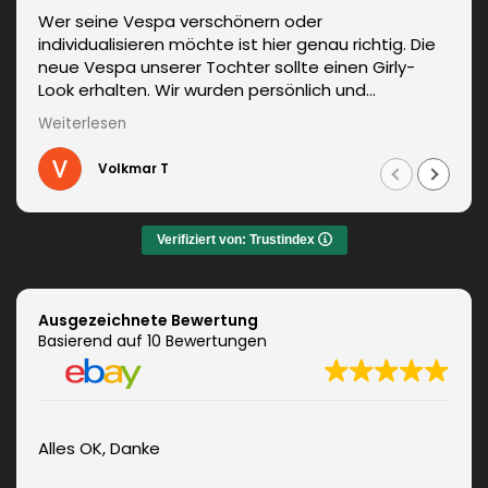
Wer seine Vespa verschönern oder
individualisieren möchte ist hier genau richtig. Die
neue Vespa unserer Tochter sollte einen Girly-
Look erhalten. Wir wurden persönlich und
kompetent beraten. Die Lieferung erfolgte
Weiterlesen
unverzüglich. Weitere Änderungen waren auch kein
Problem und wurden sofort umgesetzt.
Volkmar T
Informationen zum fachgerechten Anbringen sind
auch dabei. Zudem auch ein sehr netter Kontakt.
Das Ergebnis war jeden Euro wert. Vielen Dank!
Verifiziert von: Trustindex
Ausgezeichnete Bewertung
Basierend auf 10 Bewertungen
Alles OK, Danke