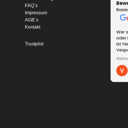
Bew
FAQ´s
Basie
Impressum
AGB´s
Kontakt
Wer 
oder 
ist h
Trustpilot
Vespa
einen
Weite
wurde
kompe
Liefe
unver
Ände
Probl
umge
zum 
sind 
ein s
Ergeb
Viele