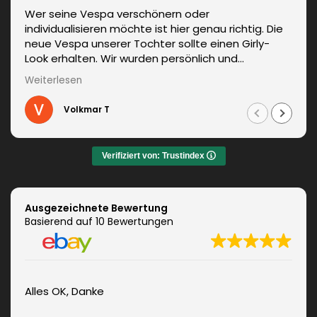
Wer seine Vespa verschönern oder
individualisieren möchte ist hier genau richtig. Die
neue Vespa unserer Tochter sollte einen Girly-
Look erhalten. Wir wurden persönlich und
kompetent beraten. Die Lieferung erfolgte
Weiterlesen
unverzüglich. Weitere Änderungen waren auch kein
Problem und wurden sofort umgesetzt.
Volkmar T
Informationen zum fachgerechten Anbringen sind
auch dabei. Zudem auch ein sehr netter Kontakt.
Das Ergebnis war jeden Euro wert. Vielen Dank!
Verifiziert von: Trustindex
Ausgezeichnete Bewertung
Basierend auf 10 Bewertungen
Alles OK, Danke