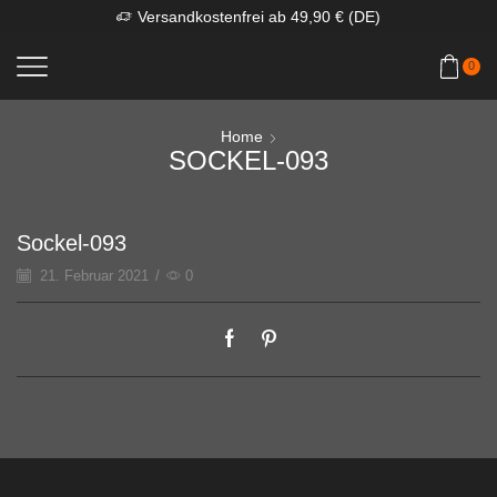
Versandkostenfrei ab 49,90 € (DE)
0
Home
SOCKEL-093
Sockel-093
21. Februar 2021
/
0