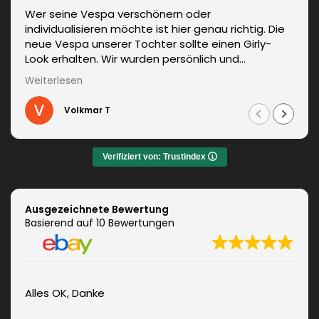
Wer seine Vespa verschönern oder
individualisieren möchte ist hier genau richtig. Die
neue Vespa unserer Tochter sollte einen Girly-
Look erhalten. Wir wurden persönlich und
kompetent beraten. Die Lieferung erfolgte
Weiterlesen
unverzüglich. Weitere Änderungen waren auch kein
Problem und wurden sofort umgesetzt.
Volkmar T
Informationen zum fachgerechten Anbringen sind
auch dabei. Zudem auch ein sehr netter Kontakt.
Das Ergebnis war jeden Euro wert. Vielen Dank!
Verifiziert von: Trustindex
Ausgezeichnete Bewertung
Basierend auf 10 Bewertungen
Alles OK, Danke