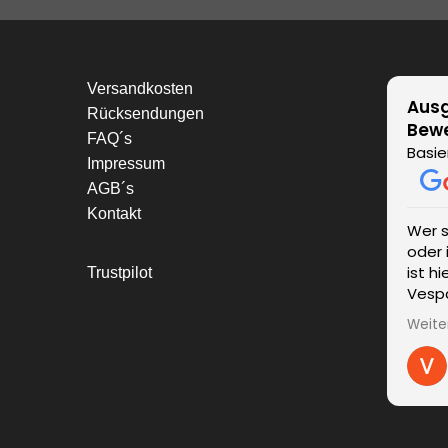
Versandkosten
Ausg
Rücksendungen
Bew
FAQ´s
Basie
Impressum
AGB´s
Kontakt
Wer 
oder 
ist h
Trustpilot
Vespa
einen
Weite
wurde
kompe
Liefe
unver
Ände
Probl