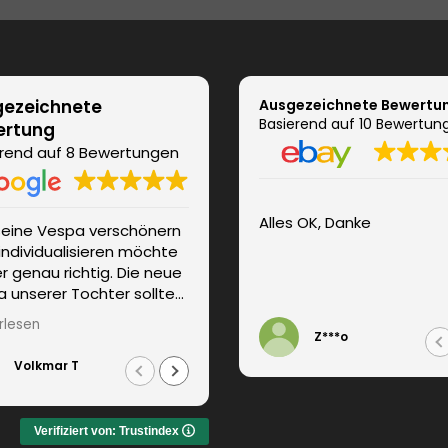
ezeichnete
Ausgezeichnete Bewertu
Basierend auf 10 Bewertun
ertung
rend auf 8 Bewertungen
Alles OK, Danke
seine Vespa verschönern
Super Service, hochwertige
individualisieren möchte
Folie, prompte Lieferung
ier genau richtig. Die neue
 unserer Tochter sollte
 Girly-Look erhalten. Wir
rlesen
n persönlich und
Z***o
tent beraten. Die
Volkmar T
Roland O
rung erfolgte
züglich. Weitere
rungen waren auch kein
Verifiziert von: Trustindex
em und wurden sofort