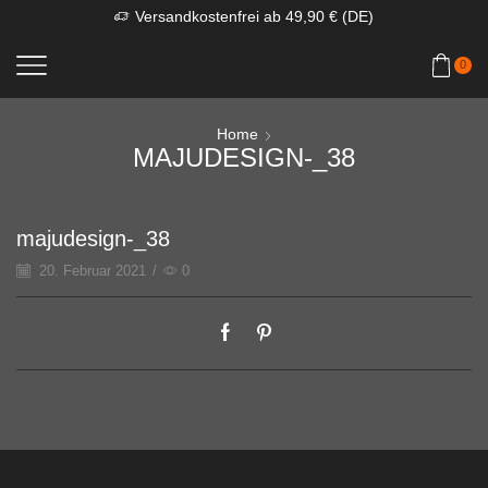
Versandkostenfrei ab 49,90 € (DE)
0
Home
MAJUDESIGN-_38
majudesign-_38
20. Februar 2021
/
0