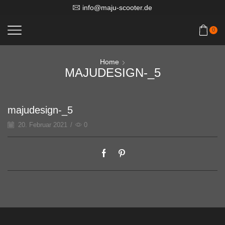
info@maju-scooter.de
0
Home
MAJUDESIGN-_5
majudesign-_5
20. Februar 2021
/
0