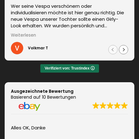
Wer seine Vespa verschönern oder
individualisieren möchte ist hier genau richtig. Die
neue Vespa unserer Tochter sollte einen Girly-
Look erhalten. Wir wurden persönlich und
kompetent beraten. Die Lieferung erfolgte
Weiterlesen
unverzüglich. Weitere Änderungen waren auch kein
Problem und wurden sofort umgesetzt.
Volkmar T
Informationen zum fachgerechten Anbringen sind
auch dabei. Zudem auch ein sehr netter Kontakt.
Das Ergebnis war jeden Euro wert. Vielen Dank!
Verifiziert von: Trustindex
Ausgezeichnete Bewertung
Basierend auf 10 Bewertungen
Alles OK, Danke