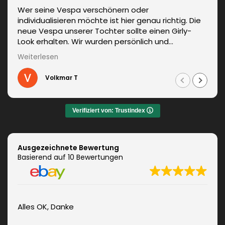
Wer seine Vespa verschönern oder
individualisieren möchte ist hier genau richtig. Die
neue Vespa unserer Tochter sollte einen Girly-
Look erhalten. Wir wurden persönlich und
kompetent beraten. Die Lieferung erfolgte
Weiterlesen
unverzüglich. Weitere Änderungen waren auch kein
Problem und wurden sofort umgesetzt.
Volkmar T
Informationen zum fachgerechten Anbringen sind
auch dabei. Zudem auch ein sehr netter Kontakt.
Das Ergebnis war jeden Euro wert. Vielen Dank!
Verifiziert von: Trustindex
Ausgezeichnete Bewertung
Basierend auf 10 Bewertungen
Alles OK, Danke