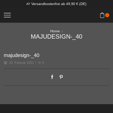
Versandkostenfrei ab 49,90 € (DE)
0
Home
MAJUDESIGN-_40
majudesign-_40
20. Februar 2021
/
0