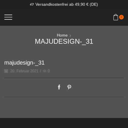
Versandkostenfrei ab 49,90 € (DE)
0
Home
MAJUDESIGN-_31
majudesign-_31
20. Februar 2021
/
0