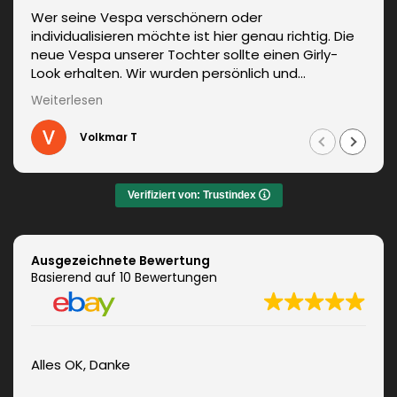
Wer seine Vespa verschönern oder
individualisieren möchte ist hier genau richtig. Die
neue Vespa unserer Tochter sollte einen Girly-
Look erhalten. Wir wurden persönlich und
kompetent beraten. Die Lieferung erfolgte
Weiterlesen
unverzüglich. Weitere Änderungen waren auch kein
Problem und wurden sofort umgesetzt.
Volkmar T
Informationen zum fachgerechten Anbringen sind
auch dabei. Zudem auch ein sehr netter Kontakt.
Das Ergebnis war jeden Euro wert. Vielen Dank!
Verifiziert von: Trustindex
Ausgezeichnete Bewertung
Basierend auf 10 Bewertungen
Alles OK, Danke