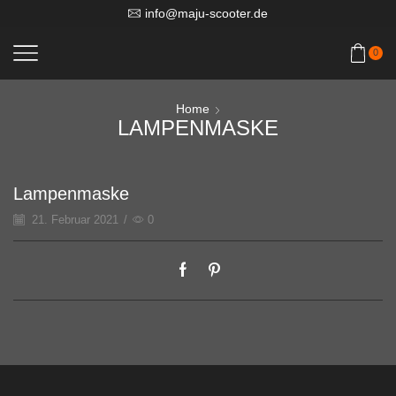
info@maju-scooter.de
0
Home
LAMPENMASKE
Lampenmaske
21. Februar 2021
/
0