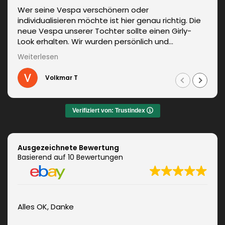
Wer seine Vespa verschönern oder
individualisieren möchte ist hier genau richtig. Die
neue Vespa unserer Tochter sollte einen Girly-
Look erhalten. Wir wurden persönlich und
kompetent beraten. Die Lieferung erfolgte
Weiterlesen
unverzüglich. Weitere Änderungen waren auch kein
Problem und wurden sofort umgesetzt.
Volkmar T
Informationen zum fachgerechten Anbringen sind
auch dabei. Zudem auch ein sehr netter Kontakt.
Das Ergebnis war jeden Euro wert. Vielen Dank!
Verifiziert von: Trustindex
Ausgezeichnete Bewertung
Basierend auf 10 Bewertungen
Alles OK, Danke