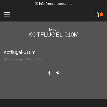
info@maju-scooter.de
0
Home
KOTFLÜGEL-010M
Kotflügel-010m
21. Februar 2021
/
0