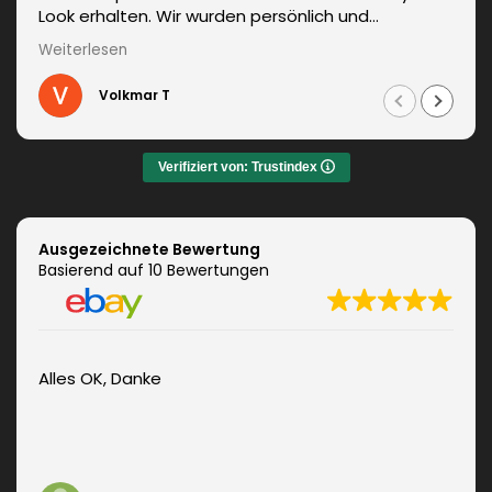
Look erhalten. Wir wurden persönlich und
kompetent beraten. Die Lieferung erfolgte
Weiterlesen
unverzüglich. Weitere Änderungen waren auch kein
Problem und wurden sofort umgesetzt.
Volkmar T
Informationen zum fachgerechten Anbringen sind
auch dabei. Zudem auch ein sehr netter Kontakt.
Das Ergebnis war jeden Euro wert. Vielen Dank!
Verifiziert von: Trustindex
Ausgezeichnete Bewertung
Basierend auf 10 Bewertungen
Alles OK, Danke