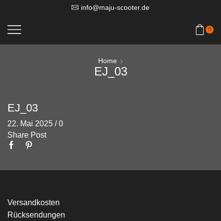
info@maju-scooter.de
0
Home
EJ_03
EJ_03
22. Mai 2025
/
0
Share Post
Versandkosten
Rücksendungen