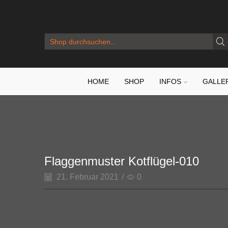
SEARCH
INPUT
HOME
SHOP
INFOS
GALLE
Flaggenmuster Kotflügel-010
21. Februar 2021
/
0