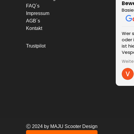
Bew
FAQ´s
Basie
Impressum
AGB´s
Kontakt
Wer 
oder 
ist h
Trustpilot
Vespa
einen
Weite
wurde
kompe
Liefe
unver
Ände
Probl
umge
zum 
sind 
ein s
Ⓒ 2024 by MAJU Scooter Design
Ergeb
Viele