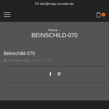
info@maju-scooter.de
0
Home
BEINSCHILD-070
Beinschild-070
8. Februar 2021
/
0
/
0