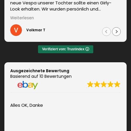
neue Vespa unserer Tochter sollte einen Girly-
Look erhalten. Wir wurden persönlich und
kompetent beraten. Die Lieferung erfolgte
Weiterlesen
unverzüglich. Weitere Änderungen waren auch kein
Problem und wurden sofort umgesetzt.
Volkmar T
Informationen zum fachgerechten Anbringen sind
auch dabei. Zudem auch ein sehr netter Kontakt.
Das Ergebnis war jeden Euro wert. Vielen Dank!
Verifiziert von: Trustindex
Ausgezeichnete Bewertung
Basierend auf 10 Bewertungen
Alles OK, Danke