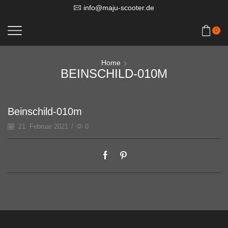
info@maju-scooter.de
0
Home
BEINSCHILD-010M
Beinschild-010m
21. Februar 2021
/
0