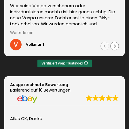
Wer seine Vespa verschönern oder
individualisieren möchte ist hier genau richtig. Die
neue Vespa unserer Tochter sollte einen Girly-
Look erhalten. Wir wurden persönlich und
kompetent beraten. Die Lieferung erfolgte
Weiterlesen
unverzüglich. Weitere Änderungen waren auch kein
Problem und wurden sofort umgesetzt.
Volkmar T
Informationen zum fachgerechten Anbringen sind
auch dabei. Zudem auch ein sehr netter Kontakt.
Das Ergebnis war jeden Euro wert. Vielen Dank!
Verifiziert von: Trustindex
Ausgezeichnete Bewertung
Basierend auf 10 Bewertungen
Alles OK, Danke