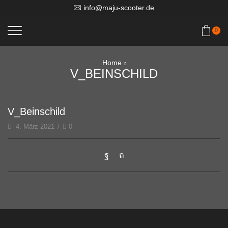
info@maju-scooter.de
0
Home
V_BEINSCHILD
V_Beinschild
4. März 2021
/
0