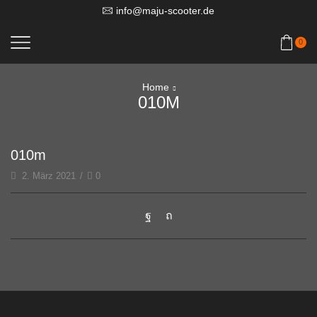
info@maju-scooter.de
0
Home
010M
010m
2. März 2021
/
0