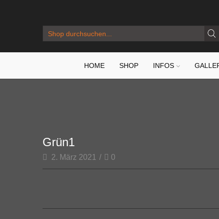
SEARCH
INPUT
HOME
SHOP
INFOS
GALLE
Grün1
2. März 2021
/
0