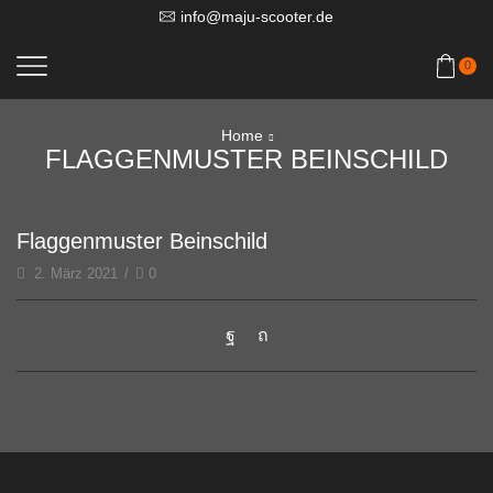
info@maju-scooter.de
0
Home
FLAGGENMUSTER BEINSCHILD
Flaggenmuster Beinschild
2. März 2021
/
0