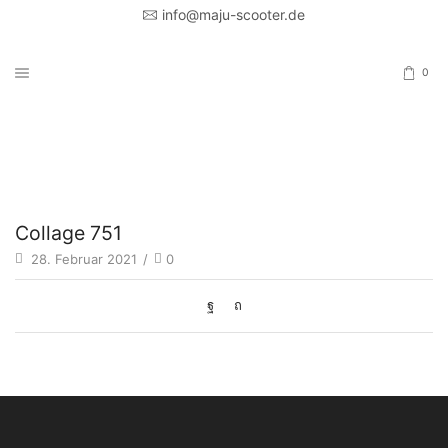
info@maju-scooter.de
0
Home
COLLAGE 751
Collage 751
28. Februar 2021
/
0