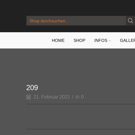
SEARCH
INPUT
HOME
SHOP
INFOS
GALLE
209
21. Februar 2021
/
0