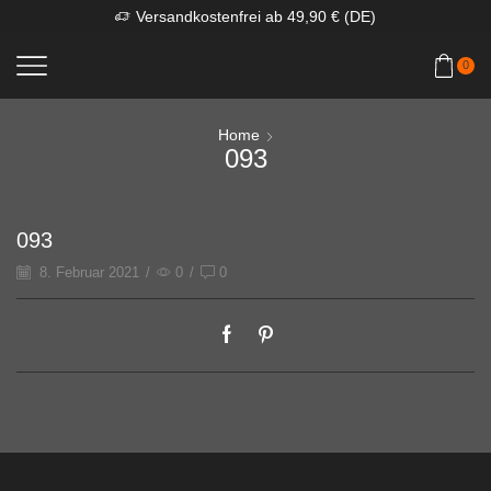
Versandkostenfrei ab 49,90 € (DE)
0
Home
093
093
8. Februar 2021
/
0
/
0