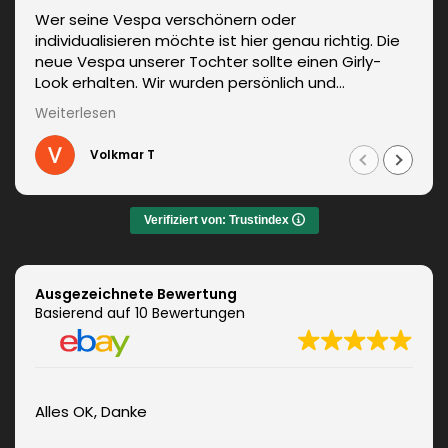
Wer seine Vespa verschönern oder
individualisieren möchte ist hier genau richtig. Die
neue Vespa unserer Tochter sollte einen Girly-
Look erhalten. Wir wurden persönlich und
kompetent beraten. Die Lieferung erfolgte
Weiterlesen
unverzüglich. Weitere Änderungen waren auch kein
Problem und wurden sofort umgesetzt.
Volkmar T
Informationen zum fachgerechten Anbringen sind
auch dabei. Zudem auch ein sehr netter Kontakt.
Das Ergebnis war jeden Euro wert. Vielen Dank!
Verifiziert von: Trustindex
Ausgezeichnete Bewertung
Basierend auf 10 Bewertungen
Alles OK, Danke