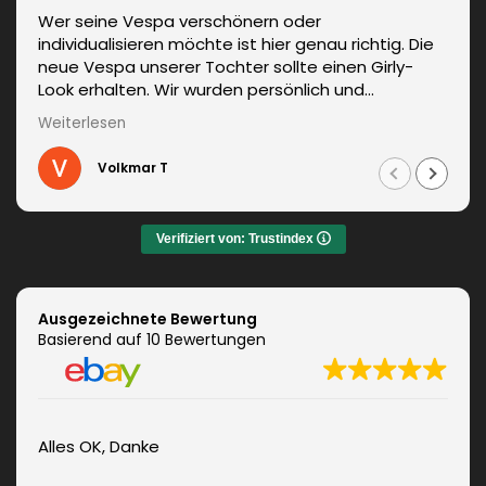
Wer seine Vespa verschönern oder
individualisieren möchte ist hier genau richtig. Die
neue Vespa unserer Tochter sollte einen Girly-
Look erhalten. Wir wurden persönlich und
kompetent beraten. Die Lieferung erfolgte
Weiterlesen
unverzüglich. Weitere Änderungen waren auch kein
Problem und wurden sofort umgesetzt.
Volkmar T
Informationen zum fachgerechten Anbringen sind
auch dabei. Zudem auch ein sehr netter Kontakt.
Das Ergebnis war jeden Euro wert. Vielen Dank!
Verifiziert von: Trustindex
Ausgezeichnete Bewertung
Basierend auf 10 Bewertungen
Alles OK, Danke