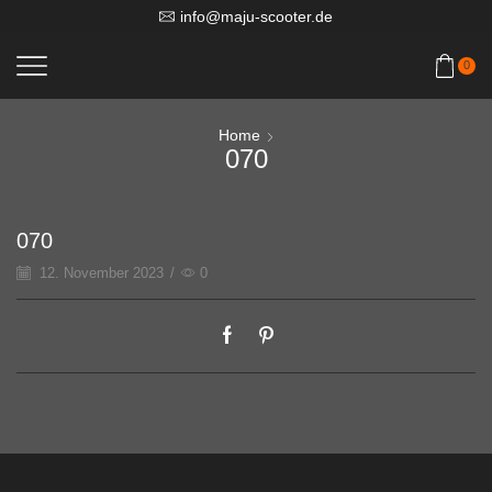
info@maju-scooter.de
0
Home
070
070
12. November 2023
/
0