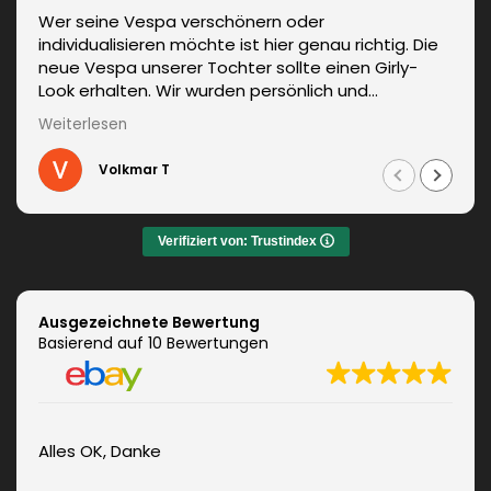
Wer seine Vespa verschönern oder
individualisieren möchte ist hier genau richtig. Die
neue Vespa unserer Tochter sollte einen Girly-
Look erhalten. Wir wurden persönlich und
kompetent beraten. Die Lieferung erfolgte
Weiterlesen
unverzüglich. Weitere Änderungen waren auch kein
Problem und wurden sofort umgesetzt.
Volkmar T
Informationen zum fachgerechten Anbringen sind
auch dabei. Zudem auch ein sehr netter Kontakt.
Das Ergebnis war jeden Euro wert. Vielen Dank!
Verifiziert von: Trustindex
Ausgezeichnete Bewertung
Basierend auf 10 Bewertungen
Alles OK, Danke