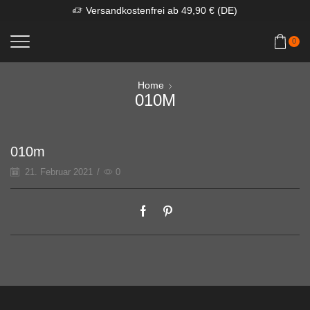
Versandkostenfrei ab 49,90 € (DE)
0
Home
010M
010m
21. Februar 2021
/
0