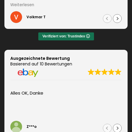
kompetent beraten. Die Lieferung erfolgte
Weiterlesen
unverzüglich. Weitere Änderungen waren auch kein
Problem und wurden sofort umgesetzt.
Volkmar T
Informationen zum fachgerechten Anbringen sind
auch dabei. Zudem auch ein sehr netter Kontakt.
Das Ergebnis war jeden Euro wert. Vielen Dank!
Verifiziert von: Trustindex
Ausgezeichnete Bewertung
Basierend auf 10 Bewertungen
Alles OK, Danke
Z***o