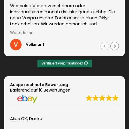
Wer seine Vespa verschönern oder
individualisieren möchte ist hier genau richtig. Die
neue Vespa unserer Tochter sollte einen Girly-
Look erhalten. Wir wurden persönlich und
kompetent beraten. Die Lieferung erfolgte
Weiterlesen
unverzüglich. Weitere Änderungen waren auch kein
Problem und wurden sofort umgesetzt.
Volkmar T
Informationen zum fachgerechten Anbringen sind
auch dabei. Zudem auch ein sehr netter Kontakt.
Das Ergebnis war jeden Euro wert. Vielen Dank!
Verifiziert von: Trustindex
Ausgezeichnete Bewertung
Basierend auf 10 Bewertungen
Alles OK, Danke