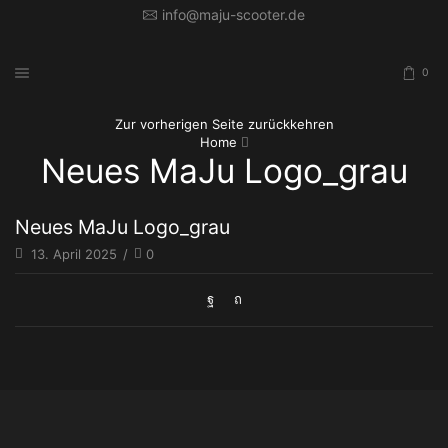
info@maju-scooter.de
0
Zur vorherigen Seite zurückkehren
Home
Neues MaJu Logo_grau
Neues MaJu Logo_grau
13. April 2025
/
0