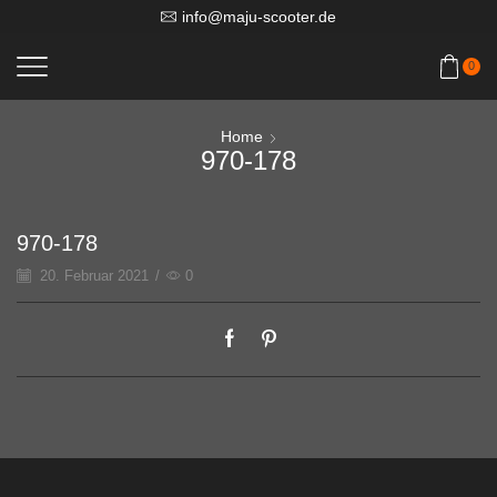
info@maju-scooter.de
0
Home
970-178
970-178
20. Februar 2021
/
0