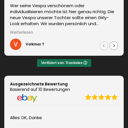
Wer seine Vespa verschönern oder
individualisieren möchte ist hier genau richtig. Die
neue Vespa unserer Tochter sollte einen Girly-
Look erhalten. Wir wurden persönlich und
kompetent beraten. Die Lieferung erfolgte
Weiterlesen
unverzüglich. Weitere Änderungen waren auch kein
Problem und wurden sofort umgesetzt.
Volkmar T
Informationen zum fachgerechten Anbringen sind
auch dabei. Zudem auch ein sehr netter Kontakt.
Das Ergebnis war jeden Euro wert. Vielen Dank!
Verifiziert von: Trustindex
Ausgezeichnete Bewertung
Basierend auf 10 Bewertungen
Alles OK, Danke