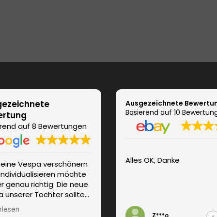
ezeichnete
Ausgezeichnete Bewertu
Basierend auf 10 Bewertun
ertung
rend auf 8 Bewertungen
Alles OK, Danke
seine Vespa verschönern
Super Service, hochwertige
individualisieren möchte
Folie, prompte Lieferung
ier genau richtig. Die neue
 unserer Tochter sollte
 Girly-Look erhalten. Wir
rlesen
n persönlich und
Z***o