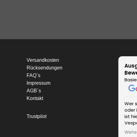
Versandkosten
Ausg
Rücksendungen
Bew
FAQ´s
Basie
Impressum
AGB´s
Kontakt
Wer 
oder 
ist h
Trustpilot
Vespa
einen
Weite
wurde