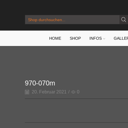
SEARCH
INPUT
HOME
SHOP
INFOS
GALLE
970-070m
20. Februar 2021
/
0