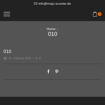
info@maju-scooter.de
0
Home
010
010
21. Februar 2021
/
0