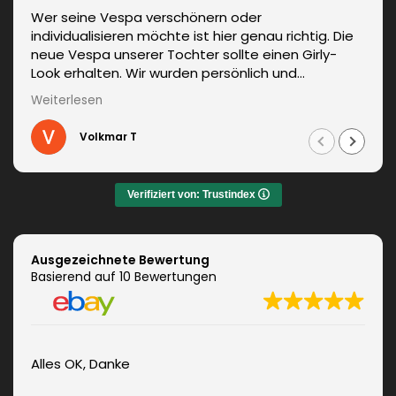
Wer seine Vespa verschönern oder
individualisieren möchte ist hier genau richtig. Die
neue Vespa unserer Tochter sollte einen Girly-
Look erhalten. Wir wurden persönlich und
kompetent beraten. Die Lieferung erfolgte
Weiterlesen
unverzüglich. Weitere Änderungen waren auch kein
Problem und wurden sofort umgesetzt.
Volkmar T
Informationen zum fachgerechten Anbringen sind
auch dabei. Zudem auch ein sehr netter Kontakt.
Das Ergebnis war jeden Euro wert. Vielen Dank!
Verifiziert von: Trustindex
Ausgezeichnete Bewertung
Basierend auf 10 Bewertungen
Alles OK, Danke