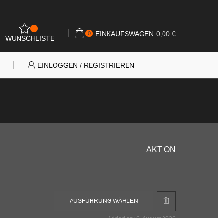
1
EINKAUFSWAGEN
0,00
€
0
WUNSCHLISTE
N
EINLOGGEN / REGISTRIEREN
AKTION
Dieses
AUSFÜHRUNG WÄHLEN
Produkt
weist